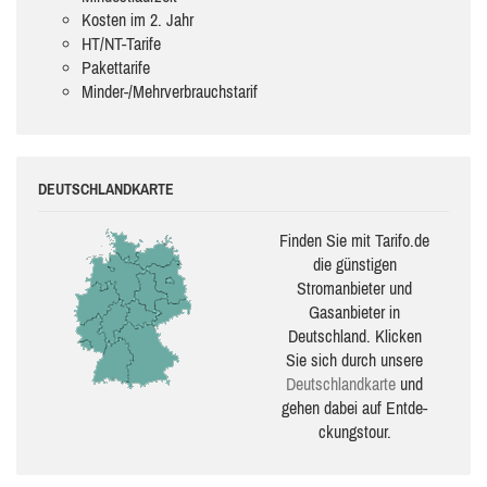
Kosten im 2. Jahr
HT/NT-Tarife
Pakettarife
Minder-/Mehrverbrauchstarif
DEUTSCHLANDKARTE
Finden Sie mit Tarifo.de
die güns­ti­gen
Stromanbieter und
Gasanbieter in
Deutschland. Klicken
Sie sich durch unsere
Deutsch­land­karte
und
gehen dabei auf Ent­de­
ckungs­tour.