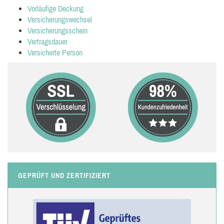
Vorläufige Deckung
Versicherungswechsel
Versicherungsschein
Vertragsdauer
Versicherte Person
GEPRÜFT UND ZERTIFIZIERT