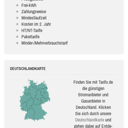
Frei-kWh
Zahlungsweise
Mindestlaufzeit
Kosten im 2. Jahr
HT/NT-Tarife
Pakettarife
Minder-/Mehrverbrauchstarif
DEUTSCHLANDKARTE
Finden Sie mit Tarifo.de
die güns­ti­gen
Stromanbieter und
Gasanbieter in
Deutschland. Klicken
Sie sich durch unsere
Deutsch­land­karte
und
gehen dabei auf Ent­de­