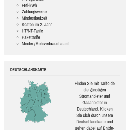
Frei-kWh
Zahlungsweise
Mindestlaufzeit
Kosten im 2. Jahr
HT/NT-Tarife
Pakettarife
Minder-/Mehrverbrauchstarif
DEUTSCHLANDKARTE
Finden Sie mit Tarifo.de
die güns­ti­gen
Stromanbieter und
Gasanbieter in
Deutschland. Klicken
Sie sich durch unsere
Deutsch­land­karte
und
gehen dabei auf Ent­de­