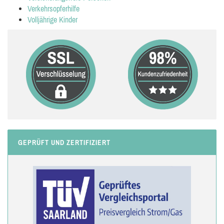
Verkehrsopferhilfe
Volljährige Kinder
GEPRÜFT UND ZERTIFIZIERT