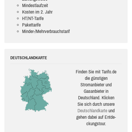
Mindestlaufzeit
Kosten im 2. Jahr
HT/NT-Tarife
Pakettarife
Minder-/Mehrverbrauchstarif
DEUTSCHLANDKARTE
Finden Sie mit Tarifo.de
die güns­ti­gen
Stromanbieter und
Gasanbieter in
Deutschland. Klicken
Sie sich durch unsere
Deutsch­land­karte
und
gehen dabei auf Ent­de­
ckungs­tour.