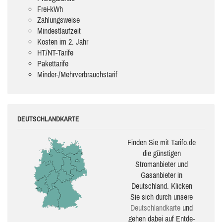
Frei-kWh
Zahlungsweise
Mindestlaufzeit
Kosten im 2. Jahr
HT/NT-Tarife
Pakettarife
Minder-/Mehrverbrauchstarif
DEUTSCHLANDKARTE
Finden Sie mit Tarifo.de
die güns­ti­gen
Stromanbieter und
Gasanbieter in
Deutschland. Klicken
Sie sich durch unsere
Deutsch­land­karte
und
gehen dabei auf Ent­de­