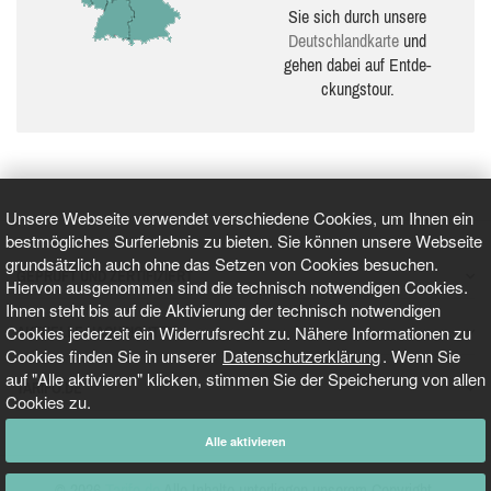
Sie sich durch unsere
Deutsch­land­karte
und
gehen dabei auf Ent­de­
ckungs­tour.
Unsere Webseite verwendet verschiedene Cookies, um Ihnen ein
bestmögliches Surferlebnis zu bieten. Sie können unsere Webseite
grundsätzlich auch ohne das Setzen von Cookies besuchen.
GEPRÜFT UND ZERTIFIZIERT
Hiervon ausgenommen sind die technisch notwendigen Cookies.
Ihnen steht bis auf die Aktivierung der technisch notwendigen
Cookies jederzeit ein Widerrufsrecht zu. Nähere Informationen zu
AKTUELLE NACHRICHTEN
Cookies finden Sie in unserer
Datenschutzerklärung
. Wenn Sie
auf "Alle aktivieren" klicken, stimmen Sie der Speicherung von allen
TARIFO.DE
Cookies zu.
Alle aktivieren
© 2026
Tarifo.de
Alle Inhalte unterliegen unserem Copyright.