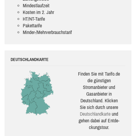
Mindestlaufzeit
Kosten im 2. Jahr
HT/NT-Tarife
Pakettarife
Minder-/Mehrverbrauchstarif
DEUTSCHLANDKARTE
Finden Sie mit Tarifo.de
die güns­ti­gen
Stromanbieter und
Gasanbieter in
Deutschland. Klicken
Sie sich durch unsere
Deutsch­land­karte
und
gehen dabei auf Ent­de­
ckungs­tour.