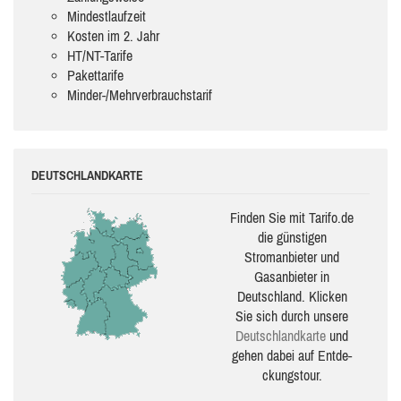
Mindestlaufzeit
Kosten im 2. Jahr
HT/NT-Tarife
Pakettarife
Minder-/Mehrverbrauchstarif
DEUTSCHLANDKARTE
Finden Sie mit Tarifo.de
die güns­ti­gen
Stromanbieter und
Gasanbieter in
Deutschland. Klicken
Sie sich durch unsere
Deutsch­land­karte
und
gehen dabei auf Ent­de­
ckungs­tour.