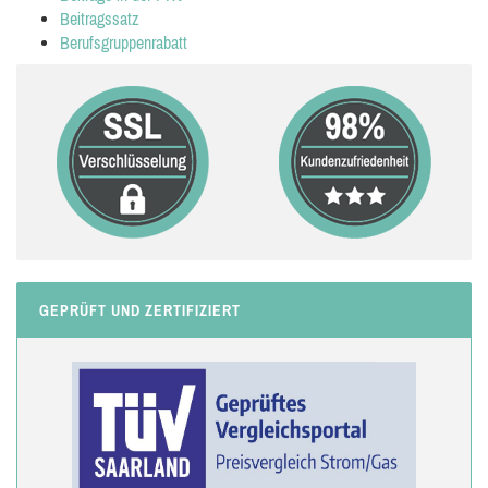
Beitragssatz
Berufsgruppenrabatt
GEPRÜFT UND ZERTIFIZIERT