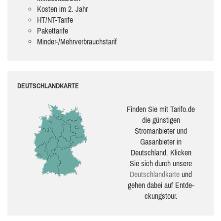
Kosten im 2. Jahr
HT/NT-Tarife
Pakettarife
Minder-/Mehrverbrauchstarif
DEUTSCHLANDKARTE
Finden Sie mit Tarifo.de
die güns­ti­gen
Stromanbieter und
Gasanbieter in
Deutschland. Klicken
Sie sich durch unsere
Deutsch­land­karte
und
gehen dabei auf Ent­de­
ckungs­tour.