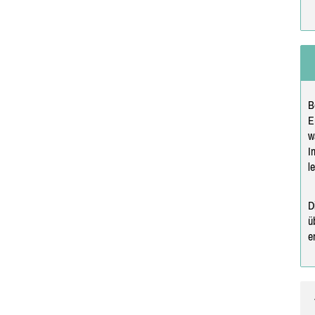
B
E
w
I
l
D
ü
e