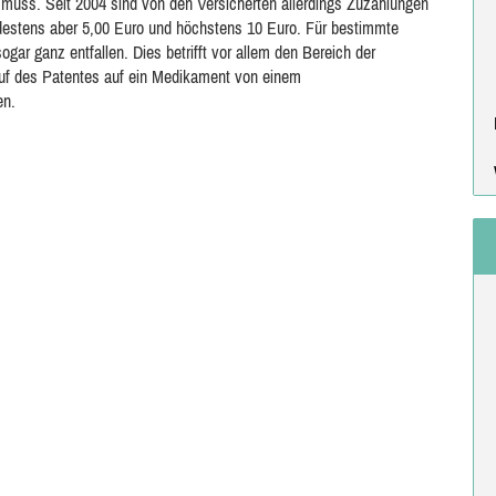
en muss. Seit 2004 sind von den Versicherten allerdings Zuzahlungen
destens aber 5,00 Euro und höchstens 10 Euro. Für bestimmte
gar ganz entfallen. Dies betrifft vor allem den Bereich der
auf des Patentes auf ein Medikament von einem
en.