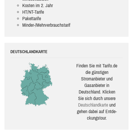
Kosten im 2. Jahr
HT/NT-Tarife
Pakettarife
Minder-/Mehrverbrauchstarif
DEUTSCHLANDKARTE
Finden Sie mit Tarifo.de
die güns­ti­gen
Stromanbieter und
Gasanbieter in
Deutschland. Klicken
Sie sich durch unsere
Deutsch­land­karte
und
gehen dabei auf Ent­de­
ckungs­tour.