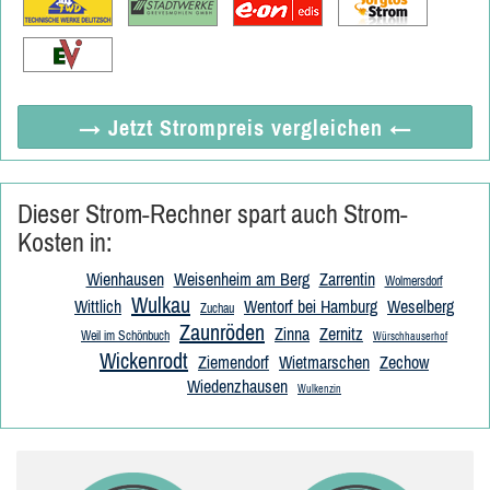
→ Jetzt
Strompreis vergleichen
←
Dieser Strom-Rechner spart auch Strom-
Kosten in:
Wienhausen
Weisenheim am Berg
Zarrentin
Wolmersdorf
Wulkau
Wittlich
Wentorf bei Hamburg
Weselberg
Zuchau
Zaunröden
Zinna
Zernitz
Weil im Schönbuch
Würschhauserhof
Wickenrodt
Ziemendorf
Wietmarschen
Zechow
Wiedenzhausen
Wulkenzin