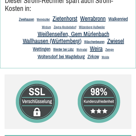
Dieser Strom-Rechner spart auch Strom-
Kosten in:
Zietenhorst
Werrabronn
Walkenried
Zweihausen
Welmbüttel
Wirdum
Ziegra-Knobelsdorf
Wilzenberg-Hußweiler
Weißenseifen, Gem Mürlenbach
Wallhausen (Württemberg)
Zwiesel
Wäschenbeuren
Weira
Wettingen
Werder bei Lübz
Wohratal
Zwinge
Woltersdorf bei Magdeburg
Zirkow
Wolde