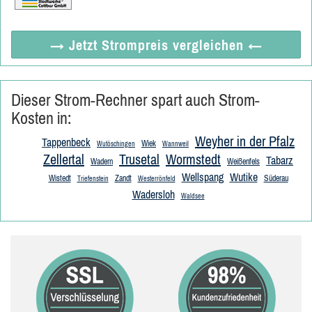
→ Jetzt
Strompreis vergleichen
←
Dieser Strom-Rechner spart auch Strom-
Kosten in:
Weyher in der Pfalz
Tappenbeck
Wiek
Wutöschingen
Wannweil
Zellertal
Trusetal
Wormstedt
Tabarz
Wadern
Weißenfels
Wellspang
Wutike
Wistedt
Zandt
Süderau
Triefenstein
Westerrönfeld
Wadersloh
Waldsee