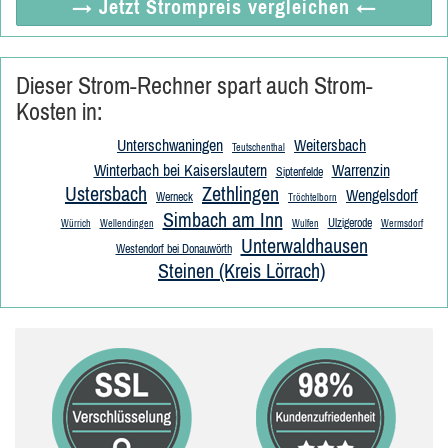
→ Jetzt
Strompreis vergleichen
←
Dieser Strom-Rechner spart auch Strom-
Kosten in:
Unterschwaningen
Weitersbach
Teutschenthal
Winterbach bei Kaiserslautern
Warrenzin
Siptenfelde
Ustersbach
Zethlingen
Wengelsdorf
Werneck
Tröchtelborn
Simbach am Inn
Ulzigerode
Würrich
Wellendingen
Wulfen
Wermsdorf
Unterwaldhausen
Westendorf bei Donauwörth
Steinen (Kreis Lörrach)