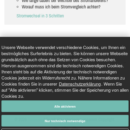
Wie lange dauert der Wechsel des Stromanbieters?
Worauf muss ich beim Stromvergleich achten?
Stromwechsel in 3 Schritten
Unsere Webseite verwendet verschiedene Cookies, um Ihnen ein
bestmögliches Surferlebnis zu bieten. Sie können unsere Webseite
grundsätzlich auch ohne das Setzen von Cookies besuchen.
GEPRÜFT UND ZERTIFIZIERT
Hiervon ausgenommen sind die technisch notwendigen Cookies.
Ihnen steht bis auf die Aktivierung der technisch notwendigen
Cookies jederzeit ein Widerrufsrecht zu. Nähere Informationen zu
AKTUELLE NACHRICHTEN
Cookies finden Sie in unserer
Datenschutzerklärung
. Wenn Sie
auf "Alle aktivieren" klicken, stimmen Sie der Speicherung von allen
TARIFO.DE
Cookies zu.
Alle aktivieren
© 2026
Tarifo.de
Alle Inhalte unterliegen unserem Copyright.
Nur technisch notwendige