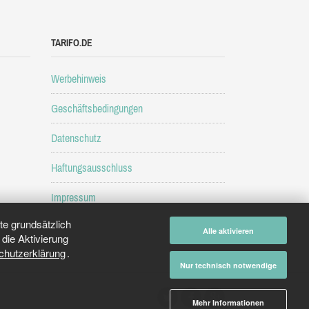
TARIFO.DE
Werbehinweis
Geschäftsbedingungen
Datenschutz
Haftungsausschluss
Impressum
e grundsätzlich
Alle aktivieren
die Aktivierung
chutzerklärung
.
Nur technisch notwendige
Mehr Informationen