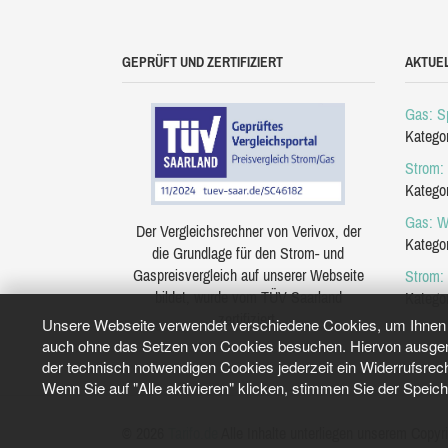
GEPRÜFT UND ZERTIFIZIERT
AKTUE
Gas: Sp
Katego
Strom: 
Katego
Gas: W
Der Vergleichsrechner von Verivox, der
Katego
die Grundlage für den Strom- und
Gaspreisvergleich auf unserer Webseite
Strom:
bildet, wurde vom TÜV Saarland
Katego
zertifiziert.
Unsere Webseite verwendet verschiedene Cookies, um Ihnen e
auch ohne das Setzen von Cookies besuchen. Hiervon ausgeno
der technisch notwendigen Cookies jederzeit ein Widerrufsrec
Wenn Sie auf "Alle aktivieren" klicken, stimmen Sie der Speic
© 2026
Tarifo.de
Alle Inhalte unterliegen unserem Copyri