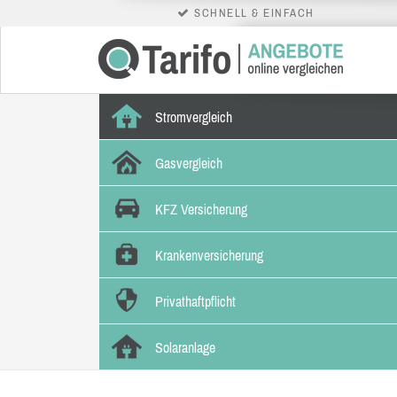
SCHNELL & EINFACH
Stromvergleich
Gasvergleich
KFZ Versicherung
Krankenversicherung
Privathaftpflicht
Solaranlage