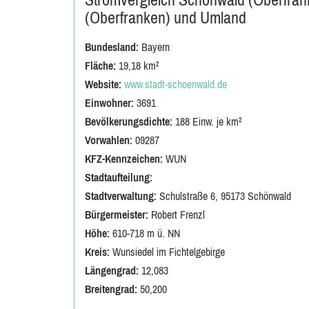
(Oberfranken) und Umland
Bundesland:
Bayern
Fläche:
19,18 km²
Website:
www.stadt-schoenwald.de
Einwohner:
3691
Bevölkerungsdichte:
188 Einw. je km²
Vorwahlen:
09287
KFZ-Kennzeichen:
WUN
Stadtaufteilung:
Stadtverwaltung:
Schulstraße 6, 95173 Schönwald
Bürgermeister:
Robert Frenzl
Höhe:
610-718 m ü. NN
Kreis:
Wunsiedel im Fichtelgebirge
Längengrad:
12,083
Breitengrad:
50,200