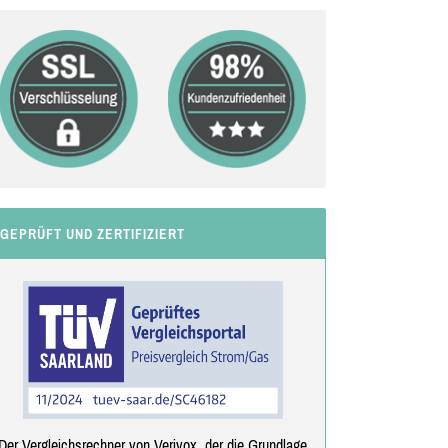
GEPRÜFT UND ZERTIFIZIERT
Der Vergleichsrechner von Verivox, der die Grundlage