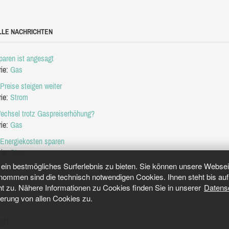
LLE NACHRICHTEN
aren ist angesagt
rie:
Gas
Preise steigen weiter
rie:
Strom
echsel trotz Gaspreiserhöhung?
rie:
Gas
 Energiekosten sparen
rie:
Strom
in bestmögliches Surferlebnis zu bieten. Sie können unsere Webseit
mmen sind die technisch notwendigen Cookies. Ihnen steht bis auf 
ht zu. Nähere Informationen zu Cookies finden Sie in unserer
Datens
herung von allen Cookies zu.
ght.