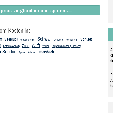
preis vergleichen
und sparen
←
om-Kosten in:
Schwall
im
Seebruck
Schürdt
Urbach (Rems)
Oetjendorf
Werrabronn
Wirft
f
Zens
Köthen (Anhalt)
Wielen
Stephanskirchen (Simssee)
A
 Seedorf
Ustersbach
Speyer
Wippra
d
f
P
A
f