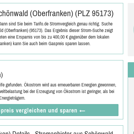
 Schönwald (Oberfranken) (PLZ 95173)
ann sind Sie beim Tarifo.de Stromvergleich genau richtig. Suche
d (Oberfranken) (95173). Das Ergebnis dieser Strom-Suche zeigt
ieten eine Ersparnis von bis zu 400,00 € gegenüber dem lokalen
anken) kann Sie auch beim Gaspreis sparen lassen.
n)
rife gefunden. Ökostrom wird aus erneuerbaren Energien gewonnen,
eltbelastung bei der Erzeugung von Ökostrom ist geringer, als bei
nergieträgern.
preis vergleichen
und sparen
←
en) Details - Stromanbieter aus Schönwald