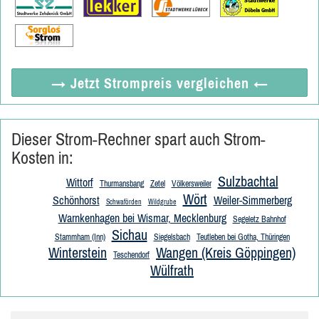
→ Jetzt
Strompreis vergleichen
←
Dieser Strom-Rechner spart auch Strom-
Kosten in:
Sulzbachtal
Wittorf
Thurmansbang
Zetel
Völkersweiler
Wört
Schönhorst
Weiler-Simmerberg
Schwaförden
Wildgrube
Warnkenhagen bei Wismar, Mecklenburg
Segeletz Bahnhof
Sichau
Stammham (Inn)
Siegelsbach
Teutleben bei Gotha, Thüringen
Winterstein
Wangen (Kreis Göppingen)
Teschendorf
Wülfrath