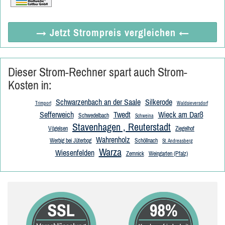
→ Jetzt
Strompreis vergleichen
←
Dieser Strom-Rechner spart auch Strom-
Kosten in:
Schwarzenbach an der Saale
Silkerode
Trimport
Waldsieversdorf
Sefferweich
Twedt
Wieck am Darß
Schwedelbach
Schweina
Stavenhagen , Reuterstadt
Vögelsen
Ziegelhof
Wahrenholz
Werbig bei Jüterbog
Schöllnach
St. Andreasberg
Warza
Wiesenfelden
Zemnick
Weingarten (Pfalz)