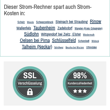
Dieser Strom-Rechner spart auch Strom-
Kosten in:
Rinow
Steinach bei Straubing
Schutz
Schwarzenbruck
Weede
Taubenheim
Wallenfels
Zadelsdorf
Wangen (Kreis Göppingen)
Südlohn
Wittgendorf bei Zeitz, Elster
Wiedermuth
Oelsen bei Pirna
Schlüsselfeld
Schorstedt
Wildeck
Talheim (Neckar)
Uthmöden
Schöfweg
Beucha bei Wurzen