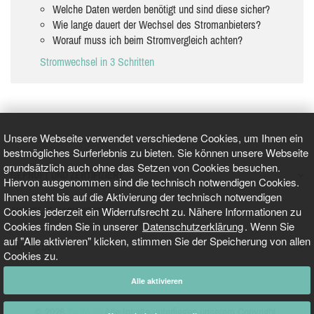
Welche Daten werden benötigt und sind diese sicher?
Wie lange dauert der Wechsel des Stromanbieters?
Worauf muss ich beim Stromvergleich achten?
Stromwechsel in 3 Schritten
Unsere Webseite verwendet verschiedene Cookies, um Ihnen ein
bestmögliches Surferlebnis zu bieten. Sie können unsere Webseite
grundsätzlich auch ohne das Setzen von Cookies besuchen.
GEPRÜFT UND ZERTIFIZIERT
Hiervon ausgenommen sind die technisch notwendigen Cookies.
Ihnen steht bis auf die Aktivierung der technisch notwendigen
Cookies jederzeit ein Widerrufsrecht zu. Nähere Informationen zu
AKTUELLE NACHRICHTEN
Cookies finden Sie in unserer
Datenschutzerklärung
. Wenn Sie
auf "Alle aktivieren" klicken, stimmen Sie der Speicherung von allen
TARIFO.DE
Cookies zu.
Alle aktivieren
© 2026
Tarifo.de
Alle Inhalte unterliegen unserem Copyright.