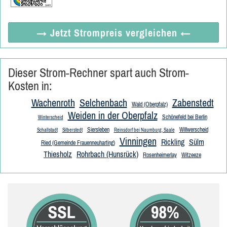
→ Jetzt
Strompreis vergleichen
←
Dieser Strom-Rechner spart auch Strom-
Kosten in:
Wachenroth
Selchenbach
Zabenstedt
Wald (Oberpfalz)
Weiden in der Oberpfalz
Schönefeld bei Berlin
Winterscheid
Siersleben
Willwerscheid
Schallstadt
Silberstedt
Reinsdorf bei Naumburg, Saale
Vinningen
Rickling
Sülm
Ried (Gemeinde Frauenneuharting)
Thiesholz
Rohrbach (Hunsrück)
Rosenheimerlay
Witzeeze