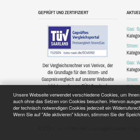
GEPRÜFT UND ZERTIFIZIERT
AKTUE
Gas: Sp
Katego
Strom: 
Katego
Gas: W
Der Vergleichsrechner von Verivox, der
Katego
die Grundlage für den Strom- und
Gaspreisvergleich auf unserer Webseite
Strom:
bildet, wurde vom TÜV Saarland
Katego
zertifiziert.
Unsere Webseite verwendet verschiedene Cookies, um Ihnen e
auch ohne das Setzen von Cookies besuchen. Hiervon ausgeno
der technisch notwendigen Cookies jederzeit ein Widerrufsrec
Wenn Sie auf "Alle aktivieren" klicken, stimmen Sie der Speic
© 2026
Tarifo.de
Alle Inhalte unterliegen unserem Copyri