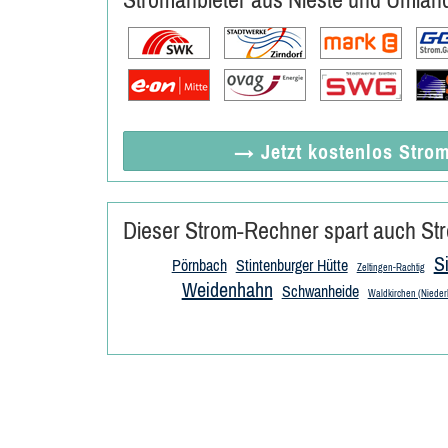
→ Jetzt
kostenlos
Strom
Dieser Strom-Rechner spart auch Str
S
Pörnbach
Stintenburger Hütte
Zeltingen-Rachtig
Weidenhahn
Schwanheide
Waldkirchen (Nieder