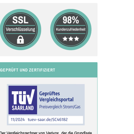
GEPRÜFT UND ZERTIFIZIERT
Der Vergleichsrechner von Verivox, der die Grundlage