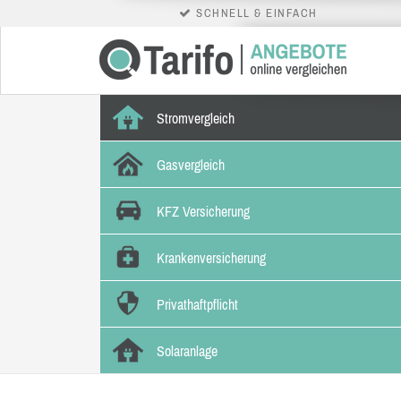
SCHNELL & EINFACH
Stromvergleich
Gasvergleich
KFZ Versicherung
Krankenversicherung
Privathaftpflicht
Solaranlage