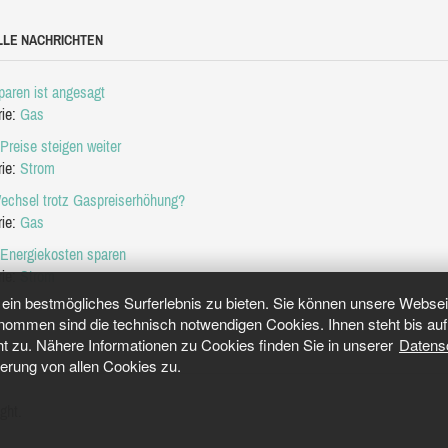
LLE NACHRICHTEN
aren ist angesagt
rie:
Gas
Preise steigen weiter
rie:
Strom
echsel trotz Gaspreiserhöhung?
rie:
Gas
 Energiekosten sparen
rie:
Strom
in bestmögliches Surferlebnis zu bieten. Sie können unsere Webseit
mmen sind die technisch notwendigen Cookies. Ihnen steht bis auf 
ht zu. Nähere Informationen zu Cookies finden Sie in unserer
Datens
herung von allen Cookies zu.
ght.