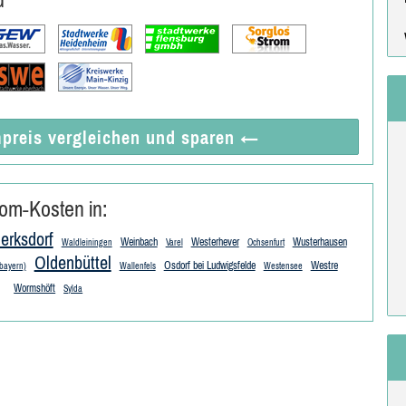
preis vergleichen
und sparen
←
om-Kosten in:
ierksdorf
Weinbach
Westerhever
Wusterhausen
Waldleiningen
Varel
Ochsenfurt
Oldenbüttel
Osdorf bei Ludwigsfelde
Westre
bayern)
Wallenfels
Westensee
Wormshöft
Sylda