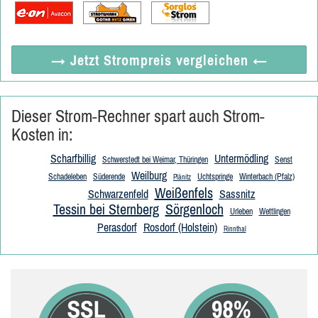
→ Jetzt
Strompreis vergleichen
←
Dieser Strom-Rechner spart auch Strom-
Kosten in:
Scharfbillig
Untermödling
Schwerstedt bei Weimar, Thüringen
Senst
Weilburg
Schadeleben
Süderende
Uchtspringe
Winterbach (Pfalz)
Plänitz
Weißenfels
Schwarzenfeld
Sassnitz
Tessin bei Sternberg
Sörgenloch
Urleben
Wettlingen
Perasdorf
Rosdorf (Holstein)
Rinnthal