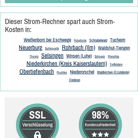
Dieser Strom-Rechner spart auch Strom-
Kosten in:
Weißenborn bei Eschwege
Tucheim
Schnabelwaid
Pulspforde
Neuerburg
Rohrbach (Ilm)
Waldshut-Tiengen
Suhlequelle
Selsingen
Winsen (Luhe)
Thomm
Schossin
Prieschka
Niederkirchen (Kreis Kaiserslautern)
Treffelstein
Obertiefenbach
Niederorschel
Waldkirchen (Erzgebirge)
Pruchten
Oederan