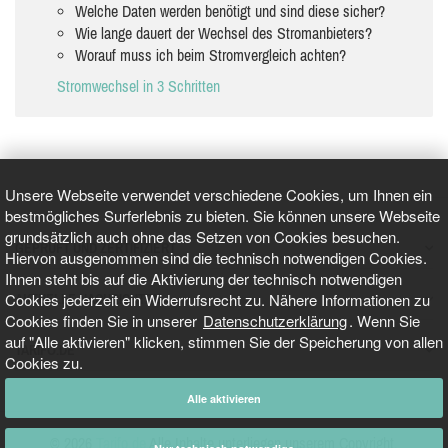
Welche Daten werden benötigt und sind diese sicher?
Wie lange dauert der Wechsel des Stromanbieters?
Worauf muss ich beim Stromvergleich achten?
Stromwechsel in 3 Schritten
Unsere Webseite verwendet verschiedene Cookies, um Ihnen ein
bestmögliches Surferlebnis zu bieten. Sie können unsere Webseite
grundsätzlich auch ohne das Setzen von Cookies besuchen.
GEPRÜFT UND ZERTIFIZIERT
Hiervon ausgenommen sind die technisch notwendigen Cookies.
Ihnen steht bis auf die Aktivierung der technisch notwendigen
Cookies jederzeit ein Widerrufsrecht zu. Nähere Informationen zu
AKTUELLE NACHRICHTEN
Cookies finden Sie in unserer
Datenschutzerklärung
. Wenn Sie
auf "Alle aktivieren" klicken, stimmen Sie der Speicherung von allen
TARIFO.DE
Cookies zu.
Alle aktivieren
© 2026
Tarifo.de
Alle Inhalte unterliegen unserem Copyright.