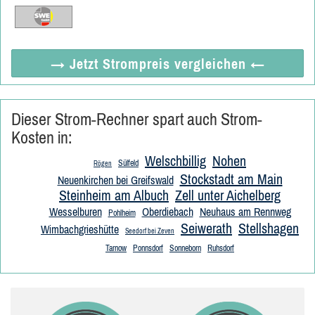
→ Jetzt
Strompreis vergleichen
←
Dieser Strom-Rechner spart auch Strom-
Kosten in:
Welschbillig
Nohen
Sülfeld
Rögen
Stockstadt am Main
Neuenkirchen bei Greifswald
Steinheim am Albuch
Zell unter Aichelberg
Wesselburen
Oberdiebach
Neuhaus am Rennweg
Pohlheim
Seiwerath
Stellshagen
Wimbachgrieshütte
Seedorf bei Zeven
Tarnow
Ponnsdorf
Sonneborn
Ruhsdorf