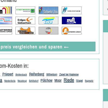
preis vergleichen
und sparen
←
om-Kosten in:
k
Priepert
Reifenberg
Wittenborn
Zapel bei Hagenow
Welkenbach
la
Riede
Pölchow
Moor
Stapel
Niederdorla
Neuekrug
Schillsdorf
Ragewitz