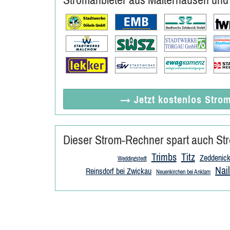
→ Jetzt
kostenlos
Strom
Dieser Strom-Rechner spart auch Str
Trimbs
Titz
Zeddenic
Weddingstedt
Nai
Reinsdorf bei Zwickau
Neuenkirchen bei Anklam