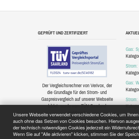
GEPRÜFT UND ZERTIFIZIERT
AKTUE
Gas: Sp
Katego
Strom: 
Katego
Gas: W
Der Vergleichsrechner von Verivox, der
Katego
die Grundlage für den Strom- und
Gaspreisvergleich auf unserer Webseite
Strom:
bildet, wurde vom TÜV Saarland
Katego
zertifiziert.
Unsere Webseite verwendet verschiedene Cookies, um Ihnen e
auch ohne das Setzen von Cookies besuchen. Hiervon ausgeno
der technisch notwendigen Cookies jederzeit ein Widerrufsrec
Wenn Sie auf "Alle aktivieren" klicken, stimmen Sie der Speic