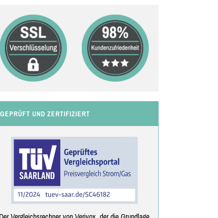
GEPRÜFT UND ZERTIFIZIERT
Der Vergleichsrechner von Verivox, der die Grundlage