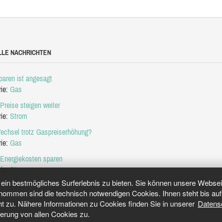
LLE NACHRICHTEN
aren ist angesagt
rie:
Gas
Preise steigen weiter
rie:
Strom
echsel trotz Gaspreiserhöhung?
rie:
Gas
 Energiekosten sparen
rie:
Strom
in bestmögliches Surferlebnis zu bieten. Sie können unsere Webseit
mmen sind die technisch notwendigen Cookies. Ihnen steht bis auf 
ht zu. Nähere Informationen zu Cookies finden Sie in unserer
Datens
herung von allen Cookies zu.