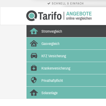
SCHNELL & EINFACH
Stromvergleich
Gasvergleich
KFZ Versicherung
Krankenversicherung
Privathaftpflicht
Solaranlage