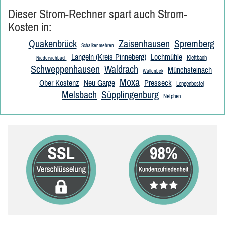
Dieser Strom-Rechner spart auch Strom-
Kosten in:
Quakenbrück
Zaisenhausen
Spremberg
Schalkenmehren
Langeln (Kreis Pinneberg)
Lochmühle
Klettbach
Niederviehbach
Schweppenhausen
Waldrach
Münchsteinach
Wattenbek
Moxa
Ober Kostenz
Neu Garge
Presseck
Lengenbostel
Melsbach
Süpplingenburg
Netphen