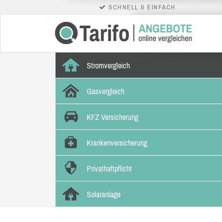
SCHNELL & EINFACH
Stromvergleich
Gasvergleich
KFZ Versicherung
Krankenversicherung
Privathaftpflicht
Solaranlage