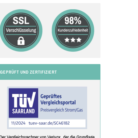
GEPRÜFT UND ZERTIFIZIERT
Der Vergleichsrechner von Verivox, der die Grundlage