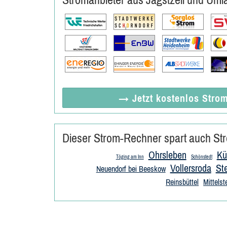
→ Jetzt
kostenlos
Strom
Dieser Strom-Rechner spart auch Str
Ohrsleben
Kü
Töging am Inn
Schönstedt
Vollersroda
St
Neuendorf bei Beeskow
Reinsbüttel
Mittels