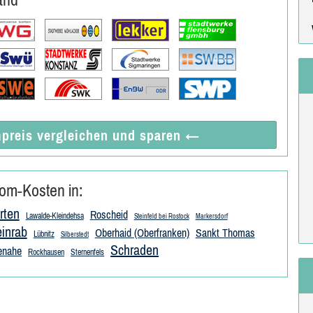
preis vergleichen
und sparen
←
om-Kosten in:
rten
Roscheid
Lawalde-Kleindehsa
Steinfeld bei Rostock
Markersdorf
einrab
Oberhaid (Oberfranken)
Sankt Thomas
Lübnitz
Silberstedt
Schraden
tenahe
Rockhausen
Sternenfels