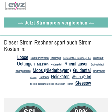
→ Jetzt
Strompreis vergleichen
←
Dieser Strom-Rechner spart auch Strom-
Kosten in:
Loose
Nohra bei Weimar, Thüringen
Weinstadt
Herrenhof bei Neuhaus, Elbe
Uettingen
Rheinhausen
Massen
Kodersdorf
Großwallstadt
Moos (Niederbayern)
Guldental
Knoppermühle
Heidesheim
Heidkaten
Wetter (Ruhr)
Hardheim
Vissum
Steesow
Seefeld bei Hanerau-Hademarschen
Hoym