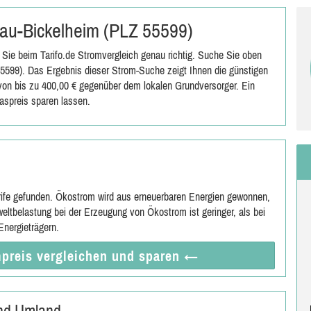
 Gau-Bickelheim (PLZ 55599)
Sie beim Tarifo.de Stromvergleich genau richtig. Suche Sie oben
599). Das Ergebnis dieser Strom-Suche zeigt Ihnen die günstigen
s von bis zu 400,00 € gegenüber dem lokalen Grundversorger. Ein
spreis sparen lassen.
rife gefunden. Ökostrom wird aus erneuerbaren Energien gewonnen,
eltbelastung bei der Erzeugung von Ökostrom ist geringer, als bei
nergieträgern.
preis vergleichen
und sparen
←
und Umland