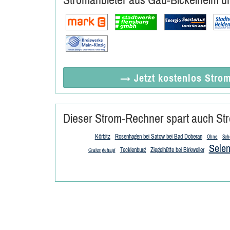
→ Jetzt
kostenlos
Strom
Dieser Strom-Rechner spart auch Str
Körbitz
Rosenhagen bei Satow bei Bad Doberan
Ohne
Sch
Selen
Tecklenburg
Ziegelhütte bei Birkweiler
Grafengehaig