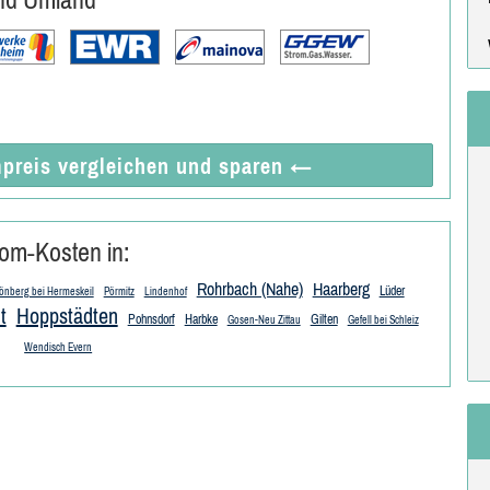
preis vergleichen
und sparen
←
om-Kosten in:
Rohrbach (Nahe)
Haarberg
Lüder
önberg bei Hermeskeil
Pörmitz
Lindenhof
t
Hoppstädten
Pohnsdorf
Harbke
Gilten
Gosen-Neu Zittau
Gefell bei Schleiz
Wendisch Evern