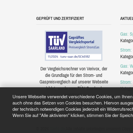
GEPRÜFT UND ZERTIFIZIERT
AKTUE
Gas: Sp
Katego
Strom: 
Katego
Gas: W
Der Vergleichsrechner von Verivox, der
Katego
die Grundlage für den Strom- und
Gaspreisvergleich auf unserer Webseite
Strom:
bildet, wurde vom TÜV Saarland
Katego
zertifiziert.
Unsere Webseite verwendet verschiedene Cookies, um Ihnen e
auch ohne das Setzen von Cookies besuchen. Hiervon ausgeno
der technisch notwendigen Cookies jederzeit ein Widerrufsrec
Wenn Sie auf "Alle aktivieren" klicken, stimmen Sie der Speic
© 2026
Tarifo.de
Alle Inhalte unterliegen unserem Copyri