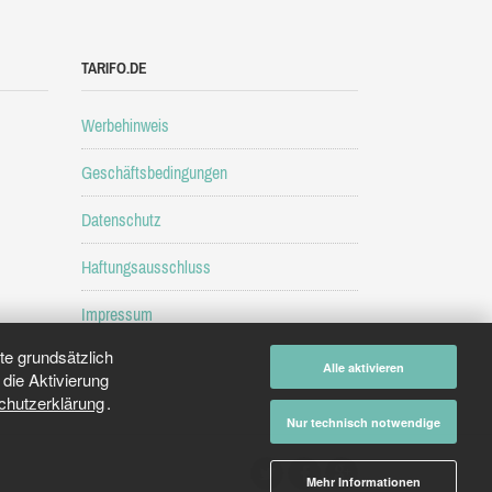
TARIFO.DE
Werbehinweis
Geschäftsbedingungen
Datenschutz
Haftungsausschluss
Impressum
e grundsätzlich
Alle aktivieren
die Aktivierung
chutzerklärung
.
Nur technisch notwendige
Mehr Informationen