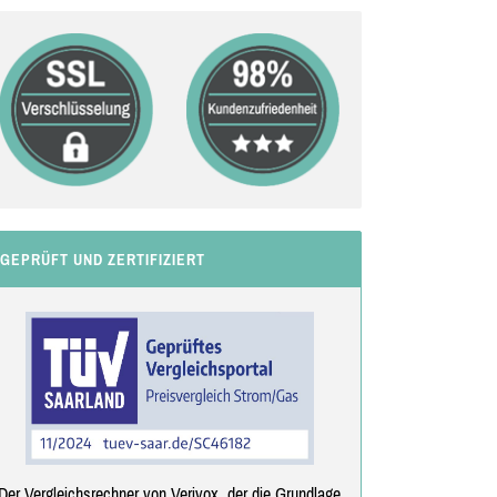
GEPRÜFT UND ZERTIFIZIERT
Der Vergleichsrechner von Verivox, der die Grundlage