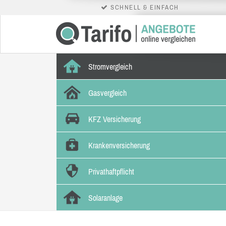
SCHNELL & EINFACH
Stromvergleich
Gasvergleich
KFZ Versicherung
Krankenversicherung
Privathaftpflicht
Solaranlage