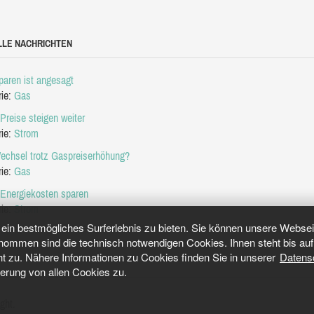
LLE NACHRICHTEN
aren ist angesagt
rie:
Gas
Preise steigen weiter
rie:
Strom
echsel trotz Gaspreiserhöhung?
rie:
Gas
 Energiekosten sparen
rie:
Strom
in bestmögliches Surferlebnis zu bieten. Sie können unsere Webseit
mmen sind die technisch notwendigen Cookies. Ihnen steht bis auf 
ht zu. Nähere Informationen zu Cookies finden Sie in unserer
Datens
herung von allen Cookies zu.
ght.