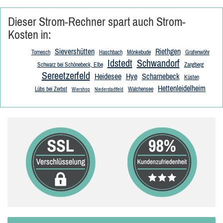
Dieser Strom-Rechner spart auch Strom-
Kosten in:
Sievershütten
Riethgen
Tornesch
Haschbach
Mönkebude
Grafenwöhr
Idstedt
Schwandorf
Schwarz bei Schönebeck, Elbe
Zangberg
Sereetzerfeld
Heidesee
Hye
Scharnebeck
Küsten
Hettenleidelheim
Lübs bei Zerbst
Walchensee
Wiershop
Niederstadtfeld