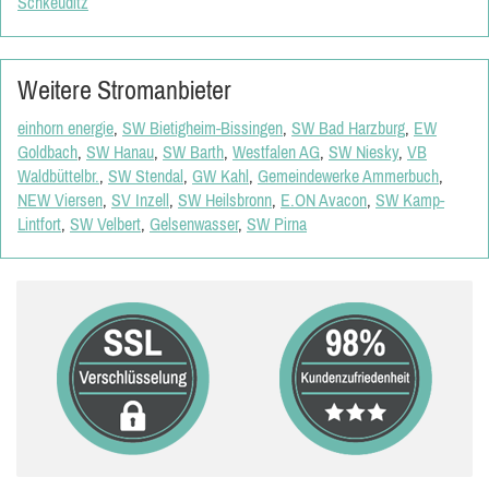
Schkeuditz
Weitere Stromanbieter
einhorn energie
,
SW Bietigheim-Bissingen
,
SW Bad Harzburg
,
EW
Goldbach
,
SW Hanau
,
SW Barth
,
Westfalen AG
,
SW Niesky
,
VB
Waldbüttelbr.
,
SW Stendal
,
GW Kahl
,
Gemeindewerke Ammerbuch
,
NEW Viersen
,
SV Inzell
,
SW Heilsbronn
,
E.ON Avacon
,
SW Kamp-
Lintfort
,
SW Velbert
,
Gelsenwasser
,
SW Pirna