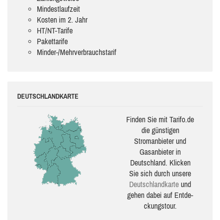
Mindestlaufzeit
Kosten im 2. Jahr
HT/NT-Tarife
Pakettarife
Minder-/Mehrverbrauchstarif
DEUTSCHLANDKARTE
Finden Sie mit Tarifo.de
die güns­ti­gen
Stromanbieter und
Gasanbieter in
Deutschland. Klicken
Sie sich durch unsere
Deutsch­land­karte
und
gehen dabei auf Ent­de­
ckungs­tour.