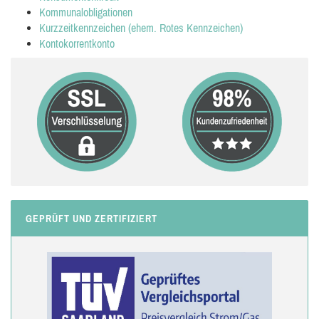
Kommunalobligationen
Kurzzeitkennzeichen (ehem. Rotes Kennzeichen)
Kontokorrentkonto
GEPRÜFT UND ZERTIFIZIERT