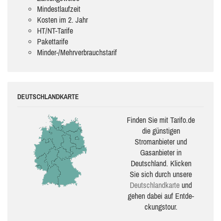
Mindestlaufzeit
Kosten im 2. Jahr
HT/NT-Tarife
Pakettarife
Minder-/Mehrverbrauchstarif
DEUTSCHLANDKARTE
Finden Sie mit Tarifo.de
die güns­ti­gen
Stromanbieter und
Gasanbieter in
Deutschland. Klicken
Sie sich durch unsere
Deutsch­land­karte
und
gehen dabei auf Ent­de­
ckungs­tour.