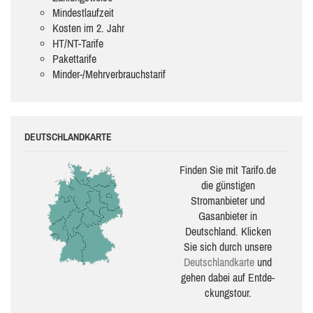
Mindestlaufzeit
Kosten im 2. Jahr
HT/NT-Tarife
Pakettarife
Minder-/Mehrverbrauchstarif
DEUTSCHLANDKARTE
Finden Sie mit Tarifo.de
die güns­ti­gen
Stromanbieter und
Gasanbieter in
Deutschland. Klicken
Sie sich durch unsere
Deutsch­land­karte
und
gehen dabei auf Ent­de­
ckungs­tour.