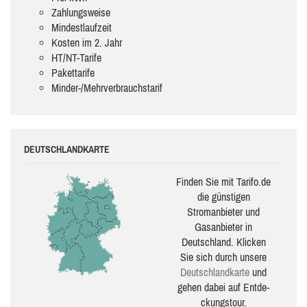
Zahlungsweise
Mindestlaufzeit
Kosten im 2. Jahr
HT/NT-Tarife
Pakettarife
Minder-/Mehrverbrauchstarif
DEUTSCHLANDKARTE
Finden Sie mit Tarifo.de
die güns­ti­gen
Stromanbieter und
Gasanbieter in
Deutschland. Klicken
Sie sich durch unsere
Deutsch­land­karte
und
gehen dabei auf Ent­de­
ckungs­tour.