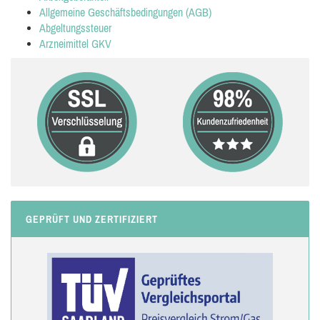
Allgemeine Geschäftsbedingungen (AGB)
Abgeltungssteuer
Arzneimittel GKV
GEPRÜFT UND ZERTIFIZIERT