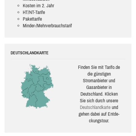
Kosten im 2. Jahr
HT/NT-Tarife
Pakettarife
Minder-/Mehrverbrauchstarif
DEUTSCHLANDKARTE
Finden Sie mit Tarifo.de
die güns­ti­gen
Stromanbieter und
Gasanbieter in
Deutschland. Klicken
Sie sich durch unsere
Deutsch­land­karte
und
gehen dabei auf Ent­de­
ckungs­tour.