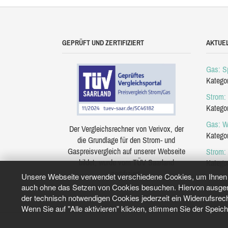
GEPRÜFT UND ZERTIFIZIERT
AKTUE
Gas: Sp
Katego
Strom: 
Katego
Gas: W
Der Vergleichsrechner von Verivox, der
Katego
die Grundlage für den Strom- und
Gaspreisvergleich auf unserer Webseite
Strom:
bildet, wurde vom TÜV Saarland
Katego
zertifiziert.
Unsere Webseite verwendet verschiedene Cookies, um Ihnen e
auch ohne das Setzen von Cookies besuchen. Hiervon ausgeno
der technisch notwendigen Cookies jederzeit ein Widerrufsrec
Wenn Sie auf "Alle aktivieren" klicken, stimmen Sie der Speic