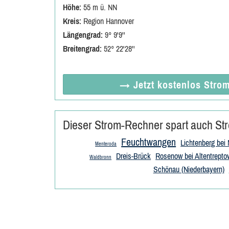
Höhe:
55 m ü. NN
Kreis:
Region Hannover
Längengrad:
9° 9'9''
Breitengrad:
52° 22'28''
→ Jetzt
kostenlos
Strom
Dieser Strom-Rechner spart auch Str
Feuchtwangen
Lichtenberg bei
Menteroda
Dreis-Brück
Rosenow bei Altentrepto
Waldbronn
Schönau (Niederbayern)