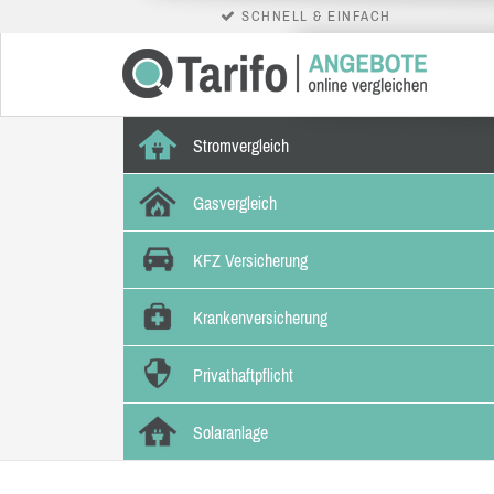
SCHNELL & EINFACH
Stromvergleich
Gasvergleich
KFZ Versicherung
Krankenversicherung
Privathaftpflicht
Solaranlage