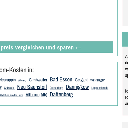
preis vergleichen
und sparen
←
A
d
om-Kosten in:
w
s
Bad Essen
 Neuruppin
Gimbweiler
Geigant
Westeregeln
Altwarp
Neu Saunstorf
Dannigkow
w
Grünsfeld
Cronenberg
Lipprechterode
I
Dattenberg
Altheim (Alb)
Elxleben an der Gera
R
a