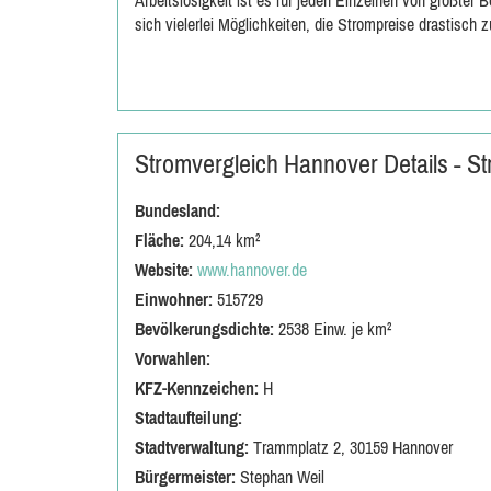
Arbeitslosigkeit ist es für jeden Einzelnen von größter
sich vielerlei Möglichkeiten, die Strompreise drastisch z
Stromvergleich Hannover Details - 
Bundesland:
Fläche:
204,14 km²
Website:
www.hannover.de
Einwohner:
515729
Bevölkerungsdichte:
2538 Einw. je km²
Vorwahlen:
KFZ-Kennzeichen:
H
Stadtaufteilung:
Stadtverwaltung:
Trammplatz 2, 30159 Hannover
Bürgermeister:
Stephan Weil