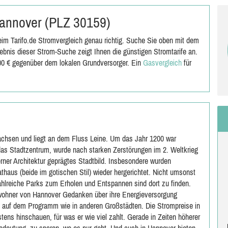
 Hannover (PLZ 30159)
im Tarifo.de Stromvergleich genau richtig. Suche Sie oben mit dem
bnis dieser Strom-Suche zeigt Ihnen die günstigen Stromtarife an.
,00 € gegenüber dem lokalen Grundversorger. Ein
Gasvergleich
für
achsen und liegt an dem Fluss Leine. Um das Jahr 1200 war
das Stadtzentrum, wurde nach starken Zerstörungen im 2. Weltkrieg
ner Architektur geprägtes Stadtbild. Insbesondere wurden
haus (beide im gotischen Stil) wieder hergerichtet. Nicht umsonst
hlreiche Parks zum Erholen und Entspannen sind dort zu finden.
ewohner von Hannover Gedanken über ihre Energieversorgung
o auf dem Programm wie in anderen Großstädten. Die Strompreise in
tens hinschauen, für was er wie viel zahlt. Gerade in Zeiten höherer