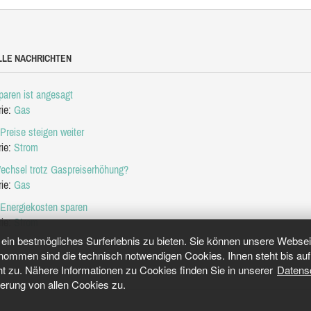
LLE NACHRICHTEN
aren ist angesagt
rie:
Gas
Preise steigen weiter
rie:
Strom
echsel trotz Gaspreiserhöhung?
rie:
Gas
 Energiekosten sparen
rie:
Strom
in bestmögliches Surferlebnis zu bieten. Sie können unsere Webseit
mmen sind die technisch notwendigen Cookies. Ihnen steht bis auf 
ht zu. Nähere Informationen zu Cookies finden Sie in unserer
Datens
herung von allen Cookies zu.