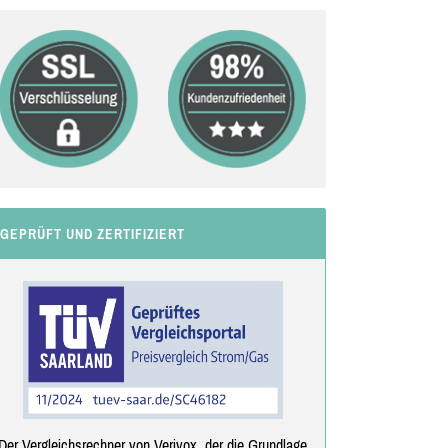
GEPRÜFT UND ZERTIFIZIERT
Der Vergleichsrechner von Verivox, der die Grundlage