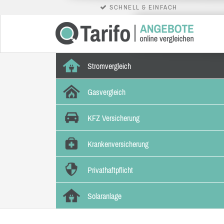
SCHNELL & EINFACH
Stromvergleich
Gasvergleich
KFZ Versicherung
Krankenversicherung
Privathaftpflicht
Solaranlage