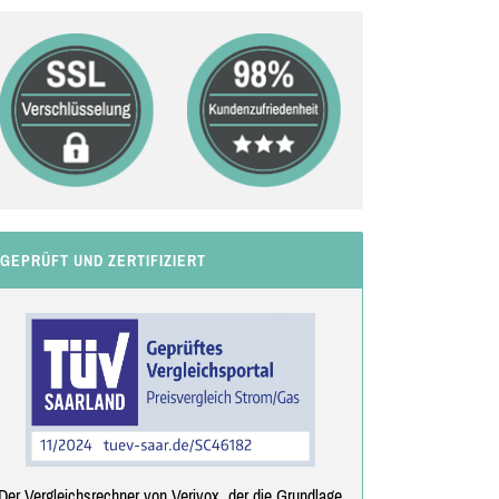
GEPRÜFT UND ZERTIFIZIERT
Der Vergleichsrechner von Verivox, der die Grundlage