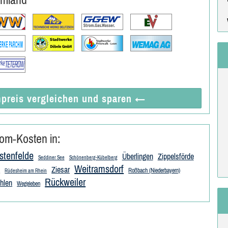
preis vergleichen
und sparen
←
om-Kosten in:
tenfelde
Überlingen
Zippelsförde
Seddiner See
Schönenberg-Kübelberg
Weitramsdorf
a
Ziesar
Roßbach (Niederbayern)
Rüdesheim am Rhein
Rückweiler
hlen
Wegeleben