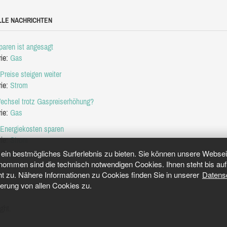
LLE NACHRICHTEN
aren ist angesagt
rie:
Gas
Preise steigen weiter
rie:
Strom
echsel trotz Gaspreiserhöhung?
rie:
Gas
 Energiekosten sparen
rie:
Strom
in bestmögliches Surferlebnis zu bieten. Sie können unsere Webseit
mmen sind die technisch notwendigen Cookies. Ihnen steht bis auf 
ht zu. Nähere Informationen zu Cookies finden Sie in unserer
Datens
herung von allen Cookies zu.
ght.