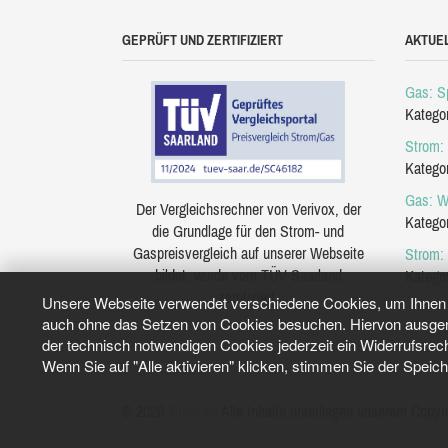
GEPRÜFT UND ZERTIFIZIERT
AKTUE
Gas: Sp
Katego
Strom: 
Katego
Gas: W
Der Vergleichsrechner von Verivox, der
Katego
die Grundlage für den Strom- und
Gaspreisvergleich auf unserer Webseite
Strom:
bildet, wurde vom TÜV Saarland
Katego
zertifiziert.
Unsere Webseite verwendet verschiedene Cookies, um Ihnen e
auch ohne das Setzen von Cookies besuchen. Hiervon ausgeno
der technisch notwendigen Cookies jederzeit ein Widerrufsrec
Wenn Sie auf "Alle aktivieren" klicken, stimmen Sie der Speic
© 2026
Tarifo.de
Alle Inhalte unterliegen unserem Copyri