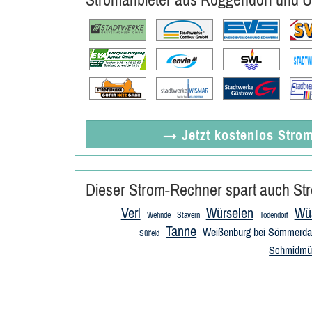
→ Jetzt
kostenlos
Strom
Dieser Strom-Rechner spart auch Str
Verl
Würselen
Wüs
Wehnde
Stavern
Todendorf
Tanne
Weißenburg bei Sömmerd
Sülfeld
Schmidmü