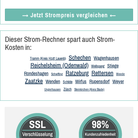
→ Jetzt
Strompreis vergleichen
←
Dieser Strom-Rechner spart auch Strom-
Kosten in:
Schechen
Wagenhausen
Tramm (Kreis Hzgt Lauenb)
Reichelsheim (Odenwald)
Stiege
Wellspang
Ratzeburg
Rettersen
Rondeshagen
Schwifting
Weede
Zaatzke
Wenden
Wirfus
Rupensdorf
Weyer
Schilde
Züsch
Ungerhausen
Steinkirchen (Kreis Stade)