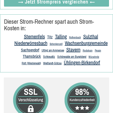
→ Jetzt
Strompreis vergleichen
←
Dieser Strom-Rechner spart auch Strom-
Kosten in:
Sternenfels
Talling
Sulzthal
Titz
Rothenbach
Niederwörresbach
Wachsenburggemeinde
Schenkenzell
Stavern
Sachsendorf
Utting am Ammersee
Rodishain
Pessin
Thamsbrück
Schkeuditz
Schönwalde am Bungsberg
Würschnitz
Ühlingen-Birkendorf
Rott (Westerwald)
Weißandt-Gölzau