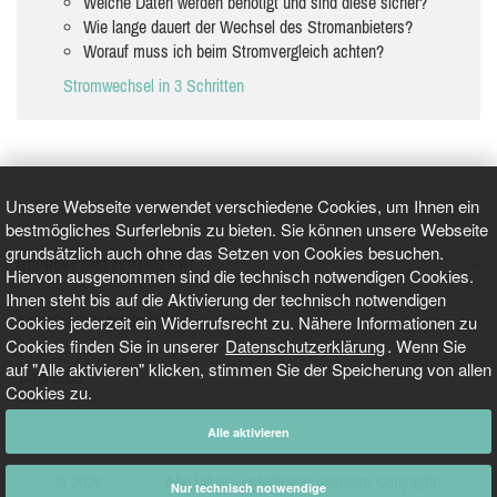
Welche Daten werden benötigt und sind diese sicher?
Wie lange dauert der Wechsel des Stromanbieters?
Worauf muss ich beim Stromvergleich achten?
Stromwechsel in 3 Schritten
Unsere Webseite verwendet verschiedene Cookies, um Ihnen ein
bestmögliches Surferlebnis zu bieten. Sie können unsere Webseite
grundsätzlich auch ohne das Setzen von Cookies besuchen.
GEPRÜFT UND ZERTIFIZIERT
Hiervon ausgenommen sind die technisch notwendigen Cookies.
Ihnen steht bis auf die Aktivierung der technisch notwendigen
Cookies jederzeit ein Widerrufsrecht zu. Nähere Informationen zu
AKTUELLE NACHRICHTEN
Cookies finden Sie in unserer
Datenschutzerklärung
. Wenn Sie
auf "Alle aktivieren" klicken, stimmen Sie der Speicherung von allen
TARIFO.DE
Cookies zu.
Alle aktivieren
© 2026
Tarifo.de
Alle Inhalte unterliegen unserem Copyright.
Nur technisch notwendige