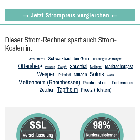
→ Jetzt
Strompreis vergleichen
←
Dieser Strom-Rechner spart auch Strom-
Kosten in:
Schwarzbach bei Gera
Westerhever
Rielasingen-Worblingen
Ottersberg
Sauerthal
Marktschorgast
Zwinge
Mellingen
Vellberg
Wespen
Solms
Miltach
Reinstedt
Warin
Mettenheim (Rheinhessen)
Reichertsheim
Triefenstein
Tapfheim
Zeuthen
Preetz (Holstein)