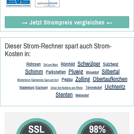
→ Jetzt
Strompreis vergleichen
←
Dieser Strom-Rechner spart auch Strom-
Kosten in:
Schwülper
Rohrsen
Römhild
Sulzberg
Zell am Main
Schimm
Pluwig
Silbertal
Parkstetten
Winseldorf
Zolling
Obertaufkirchen
Pegau
Winterberg (Gemeinde Gars am Inn)
Uichteritz
Waldenburg (Sachsen)
Tömmelsdorf
Urbar bei Koblenz am Rhein
Stenten
Mettendorf