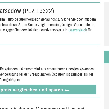
 Garsedow (PLZ 19322)
im Tarifo.de Stromvergleich genau richtig. Suche Sie oben mit dem
bnis dieser Strom-Suche zeigt Ihnen die günstigen Stromtarife an.
,00 € gegenüber dem lokalen Grundversorger. Ein
Gasvergleich
für
rife gefunden. Ökostrom wird aus erneuerbaren Energien gewonnen,
eltbelastung bei der Erzeugung von Ökostrom ist geringer, als bei
nergieträgern.
preis vergleichen
und sparen
←
Stromanbieter aus Garsedow und Umland