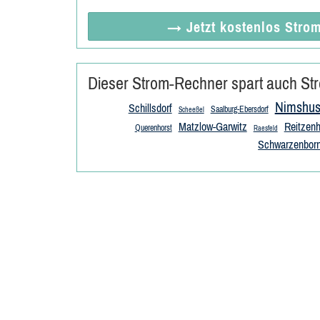
→ Jetzt
kostenlos
Strom
Dieser Strom-Rechner spart auch Str
Nimshus
Schillsdorf
Saalburg-Ebersdorf
Scheeßel
Matzlow-Garwitz
Reitzenh
Querenhorst
Raesfeld
Schwarzenborn 