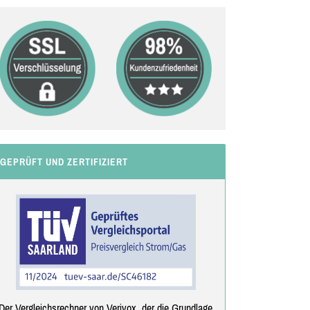
GEPRÜFT UND ZERTIFIZIERT
Der Vergleichsrechner von Verivox, der die Grundlage