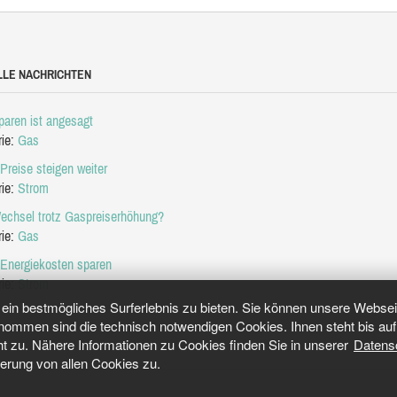
LLE NACHRICHTEN
aren ist angesagt
rie:
Gas
Preise steigen weiter
rie:
Strom
echsel trotz Gaspreiserhöhung?
rie:
Gas
 Energiekosten sparen
rie:
Strom
in bestmögliches Surferlebnis zu bieten. Sie können unsere Webseit
mmen sind die technisch notwendigen Cookies. Ihnen steht bis auf 
ht zu. Nähere Informationen zu Cookies finden Sie in unserer
Datens
herung von allen Cookies zu.