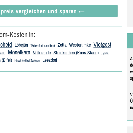
preis vergleichen
und sparen
←
om-Kosten in:
cheid
Vietgest
Löbejün
Zetta
Westertimke
Weisenheim am Berg
Moselkern
ain
Vollersode
Steinkirchen (Kreis Stade)
Tylsen
A
(Eifel)
Leezdorf
Hirschfeld bei Zwickau
d
w
s
V
Ü
i