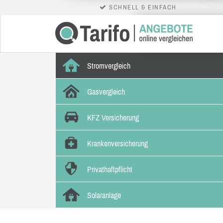
SCHNELL & EINFACH
Stromvergleich
Gasvergleich
KFZ Versicherung
Krankenversicherung
Privathaftpflicht
Solaranlage