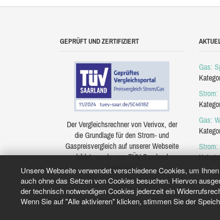
GEPRÜFT UND ZERTIFIZIERT
AKTUE
Gas: Sp
Katego
Strom: 
Katego
Gas: W
Der Vergleichsrechner von Verivox, der
Katego
die Grundlage für den Strom- und
Gaspreisvergleich auf unserer Webseite
Strom:
bildet, wurde vom TÜV Saarland
Katego
zertifiziert.
Unsere Webseite verwendet verschiedene Cookies, um Ihnen e
auch ohne das Setzen von Cookies besuchen. Hiervon ausgeno
der technisch notwendigen Cookies jederzeit ein Widerrufsrec
Wenn Sie auf "Alle aktivieren" klicken, stimmen Sie der Speic