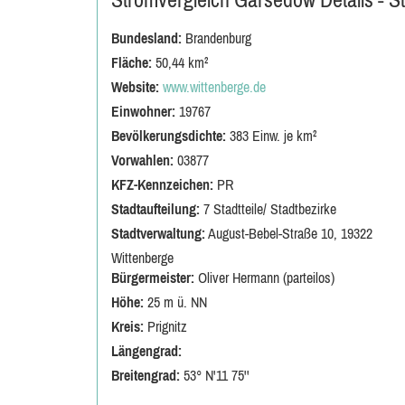
Bundesland:
Brandenburg
Fläche:
50,44 km²
Website:
www.wittenberge.de
Einwohner:
19767
Bevölkerungsdichte:
383 Einw. je km²
Vorwahlen:
03877
KFZ-Kennzeichen:
PR
Stadtaufteilung:
7 Stadtteile/ Stadtbezirke
Stadtverwaltung:
August-Bebel-Straße 10, 19322
Wittenberge
Bürgermeister:
Oliver Hermann (parteilos)
Höhe:
25 m ü. NN
Kreis:
Prignitz
Längengrad:
Breitengrad:
53° N'11 75''