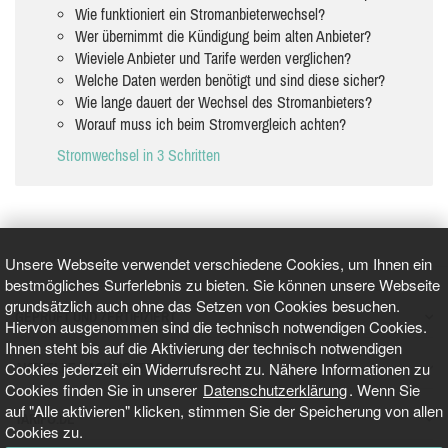
Wie funktioniert ein Stromanbieterwechsel?
Wer übernimmt die Kündigung beim alten Anbieter?
Wieviele Anbieter und Tarife werden verglichen?
Welche Daten werden benötigt und sind diese sicher?
Wie lange dauert der Wechsel des Stromanbieters?
Worauf muss ich beim Stromvergleich achten?
Stromwechsel in 3 Schritten
Unsere Webseite verwendet verschiedene Cookies, um Ihnen ein
bestmögliches Surferlebnis zu bieten. Sie können unsere Webseite
grundsätzlich auch ohne das Setzen von Cookies besuchen.
GEPRÜFT UND ZERTIFIZIERT
Hiervon ausgenommen sind die technisch notwendigen Cookies.
Ihnen steht bis auf die Aktivierung der technisch notwendigen
Cookies jederzeit ein Widerrufsrecht zu. Nähere Informationen zu
AKTUELLE NACHRICHTEN
Cookies finden Sie in unserer
Datenschutzerklärung
. Wenn Sie
auf "Alle aktivieren" klicken, stimmen Sie der Speicherung von allen
TARIFO.DE
Cookies zu.