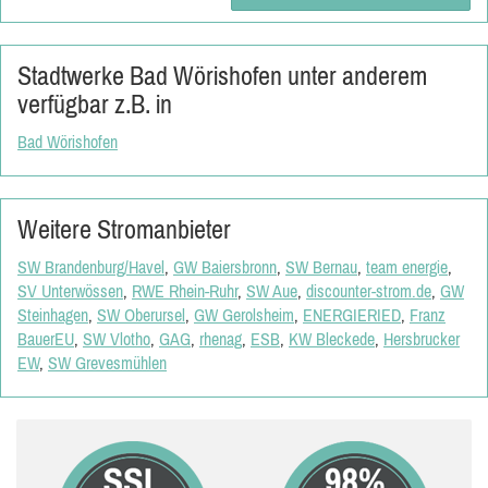
Stadtwerke Bad Wörishofen unter anderem
verfügbar z.B. in
Bad Wörishofen
Weitere Stromanbieter
SW Brandenburg/Havel
,
GW Baiersbronn
,
SW Bernau
,
team energie
,
SV Unterwössen
,
RWE Rhein-Ruhr
,
SW Aue
,
discounter-strom.de
,
GW
Steinhagen
,
SW Oberursel
,
GW Gerolsheim
,
ENERGIERIED
,
Franz
BauerEU
,
SW Vlotho
,
GAG
,
rhenag
,
ESB
,
KW Bleckede
,
Hersbrucker
EW
,
SW Grevesmühlen