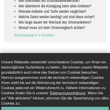
Wie funktioniert ein Stromanbieterwechsel?
Wer übernimmt die Kündigung beim alten Anbieter?
Wieviele Anbieter und Tarife werden verglichen?
Welche Daten werden benötigt und sind diese sicher?
Wie lange dauert der Wechsel des Stromanbieters?
Worauf muss ich beim Stromvergleich achten?
Stromwechsel in 3 Schritten
Unsere Webseite verwendet verschiedene Cookies, um Ihnen ein
bestmögliches Surferlebnis zu bieten. Sie können unsere Webseite
grundsätzlich auch ohne das Setzen von Cookies besuchen.
GEPRÜFT UND ZERTIFIZIERT
Hiervon ausgenommen sind die technisch notwendigen Cookies.
Ihnen steht bis auf die Aktivierung der technisch notwendigen
Cookies jederzeit ein Widerrufsrecht zu. Nähere Informationen zu
AKTUELLE NACHRICHTEN
Cookies finden Sie in unserer
Datenschutzerklärung
. Wenn Sie
auf "Alle aktivieren" klicken, stimmen Sie der Speicherung von allen
TARIFO.DE
Cookies zu.