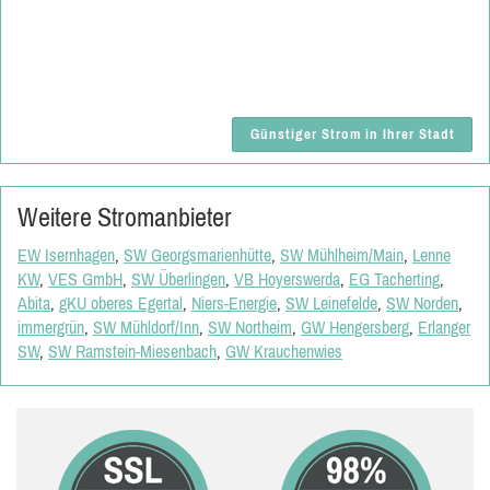
Günstiger Strom in Ihrer Stadt
Weitere Stromanbieter
EW Isernhagen
,
SW Georgsmarienhütte
,
SW Mühlheim/Main
,
Lenne
KW
,
VES GmbH
,
SW Überlingen
,
VB Hoyerswerda
,
EG Tacherting
,
Abita
,
gKU oberes Egertal
,
Niers-Energie
,
SW Leinefelde
,
SW Norden
,
immergrün
,
SW Mühldorf/Inn
,
SW Northeim
,
GW Hengersberg
,
Erlanger
SW
,
SW Ramstein-Miesenbach
,
GW Krauchenwies