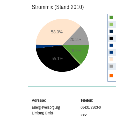
Strommix (Stand 2010)
58.0%
20.3%
19.8%
55.1%
Adresse:
Telefon:
Energieversorgung
06431/2903-0
Limburg GmbH
Fax: