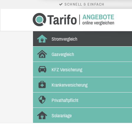
SCHNELL & EINFACH
Stromvergleich
Gasvergleich
KFZ Versicherung
Krankenversicherung
Privathaftpflicht
Solaranlage