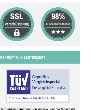
GEPRÜFT UND ZERTIFIZIERT
Der Vergleichsrechner von Verivox, der die Grundlage