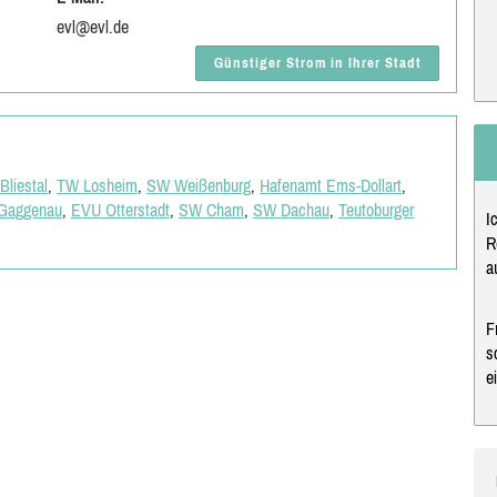
evl@evl.de
Günstiger Strom in Ihrer Stadt
liestal
,
TW Losheim
,
SW Weißenburg
,
Hafenamt Ems-Dollart
,
Gaggenau
,
EVU Otterstadt
,
SW Cham
,
SW Dachau
,
Teutoburger
I
R
a
F
s
e