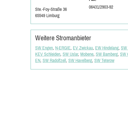
06431/2903-92
Ste.-Foy-Straße 36
65549 Limburg
Weitere Stromanbieter
SW Engen
,
N-ERGIE
,
EV Zwickau
,
EW Hindelang
,
SW B
KEV Schleiden
,
SW Uslar
,
Mobene
,
SW Bamberg
,
SW 
EN
,
SW Radolfzell
,
SW Havelberg
,
SW Teterow