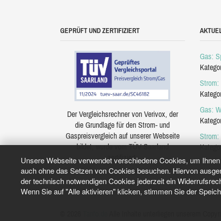
GEPRÜFT UND ZERTIFIZIERT
AKTUE
Gas: Sp
Katego
Strom: 
Katego
Gas: W
Der Vergleichsrechner von Verivox, der
Katego
die Grundlage für den Strom- und
Gaspreisvergleich auf unserer Webseite
Strom:
bildet, wurde vom TÜV Saarland
Katego
zertifiziert.
Unsere Webseite verwendet verschiedene Cookies, um Ihnen e
auch ohne das Setzen von Cookies besuchen. Hiervon ausgeno
der technisch notwendigen Cookies jederzeit ein Widerrufsrec
Wenn Sie auf "Alle aktivieren" klicken, stimmen Sie der Speic
© 2026
Tarifo.de
Alle Inhalte unterliegen unserem Copyri