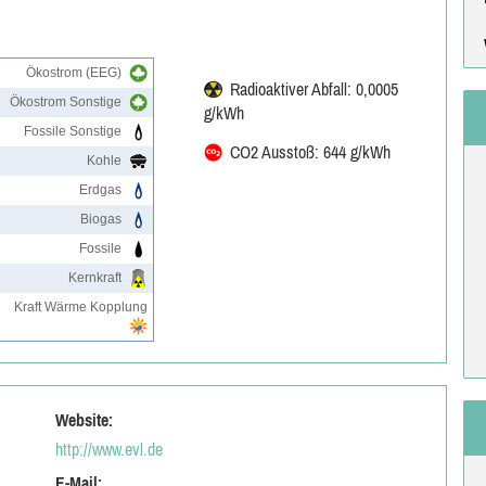
Ökostrom (EEG)
Radioaktiver Abfall: 0,0005
Ökostrom Sonstige
g/kWh
Fossile Sonstige
CO2 Ausstoß: 644 g/kWh
Kohle
Erdgas
Biogas
Fossile
Kernkraft
Kraft Wärme Kopplung
Website:
http://www.evl.de
E-Mail: