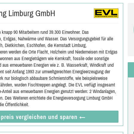
ung Limburg GmbH
 knapp 90 Mitarbeitern rund 39.300 Einwohner. Das
m, Erdgas, Nahwärme und Wasser. Das Versorgungsgebiet für alle
ch, Dietkirchen, Eschhofen, die Kernstadt Limburg,
teren werden die Orte Flacht, Holzheim und Niederneisen mit Erdgas
wonnen aus Energieträgern wie Kernkraft, fossile oder sonstige
nd aus erneuerbaren Energien wie z. B. Wasserkraft, Windkraft und
nt seit Anfang 1993 zur umweltgerechten Energieerzeugung der
k nur biologisch abbaubare Schmierstoffe, wie beispielsweise
fährden, wurden Fischtreppen angelegt. Die EVL verfügt insgesamt
e-Anteil aus erneuerbaren Energien genutzt werden: 2 Windanlagen,
n. Des Weiteren errichtete die Energieversorgung Limburg GmbH
ie Öffentlichkeit.
preis vergleichen
und sparen
←