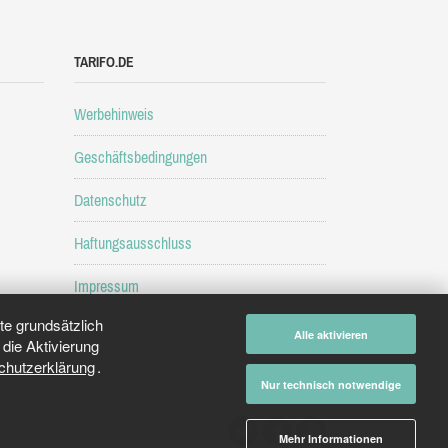
TARIFO.DE
Werbehinweis
Geschäftsbedingungen
Datenschutz
Haftungsausschluss
Impressum
e grundsätzlich
Alle aktivieren
die Aktivierung
chutzerklärung
.
Nur technisch notwendige
Mehr Informationen