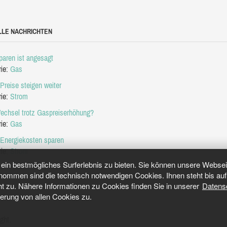
LLE NACHRICHTEN
aren ist angesagt
rie:
Gas
Preise steigen weiter
rie:
Strom
echsel trotz Gaspreiserhöhung?
rie:
Gas
 Energiekosten sparen
rie:
Strom
in bestmögliches Surferlebnis zu bieten. Sie können unsere Webseit
mmen sind die technisch notwendigen Cookies. Ihnen steht bis auf 
ht zu. Nähere Informationen zu Cookies finden Sie in unserer
Datens
herung von allen Cookies zu.
ght.