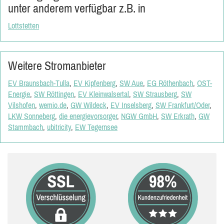
unter anderem verfügbar z.B. in
Lottstetten
Weitere Stromanbieter
EV Braunsbach-Tulla
,
EV Kipfenberg
,
SW Aue
,
EG Röthenbach
,
OST-
Energie
,
SW Röttingen
,
EV Kleinwalsertal
,
SW Strausberg
,
SW
Vilshofen
,
wemio.de
,
GW Wildeck
,
EV Inselsberg
,
SW Frankfurt/Oder
,
LKW Sonneberg
,
die energievorsorger
,
NGW GmbH
,
SW Erkrath
,
GW
Stammbach
,
ubitricity
,
EW Tegernsee