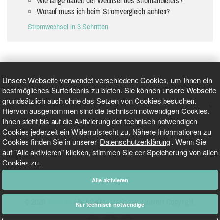
Wie lange dauert der Wechsel des Stromanbieters?
Worauf muss ich beim Stromvergleich achten?
Stromwechsel in 3 Schritten
Unsere Webseite verwendet verschiedene Cookies, um Ihnen ein
bestmögliches Surferlebnis zu bieten. Sie können unsere Webseite
grundsätzlich auch ohne das Setzen von Cookies besuchen.
GEPRÜFT UND ZERTIFIZIERT
Hiervon ausgenommen sind die technisch notwendigen Cookies.
Ihnen steht bis auf die Aktivierung der technisch notwendigen
Cookies jederzeit ein Widerrufsrecht zu. Nähere Informationen zu
AKTUELLE NACHRICHTEN
Cookies finden Sie in unserer
Datenschutzerklärung
. Wenn Sie
auf "Alle aktivieren" klicken, stimmen Sie der Speicherung von allen
TARIFO.DE
Cookies zu.
Alle aktivieren
© 2026
Tarifo.de
Alle Inhalte unterliegen unserem Copyright.
Nur technisch notwendige