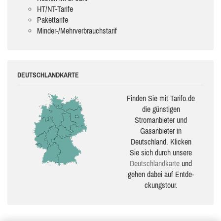
HT/NT-Tarife
Pakettarife
Minder-/Mehrverbrauchstarif
DEUTSCHLANDKARTE
Finden Sie mit Tarifo.de
die güns­ti­gen
Stromanbieter und
Gasanbieter in
Deutschland. Klicken
Sie sich durch unsere
Deutsch­land­karte
und
gehen dabei auf Ent­de­
ckungs­tour.