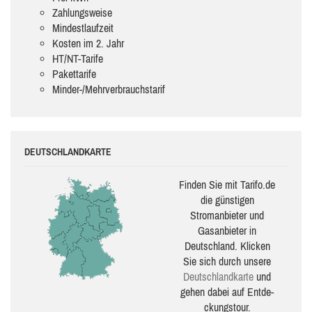
Zahlungsweise
Mindestlaufzeit
Kosten im 2. Jahr
HT/NT-Tarife
Pakettarife
Minder-/Mehrverbrauchstarif
DEUTSCHLANDKARTE
Finden Sie mit Tarifo.de
die güns­ti­gen
Stromanbieter und
Gasanbieter in
Deutschland. Klicken
Sie sich durch unsere
Deutsch­land­karte
und
gehen dabei auf Ent­de­
ckungs­tour.