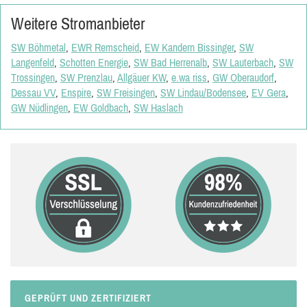
Weitere Stromanbieter
SW Böhmetal
,
EWR Remscheid
,
EW Kandern Bissinger
,
SW
Langenfeld
,
Schotten Energie
,
SW Bad Herrenalb
,
SW Lauterbach
,
SW
Trossingen
,
SW Prenzlau
,
Allgäuer KW
,
e.wa riss
,
GW Oberaudorf
,
Dessau VV
,
Enspire
,
SW Freisingen
,
SW Lindau/Bodensee
,
EV Gera
,
GW Nüdlingen
,
EW Goldbach
,
SW Haslach
GEPRÜFT UND ZERTIFIZIERT