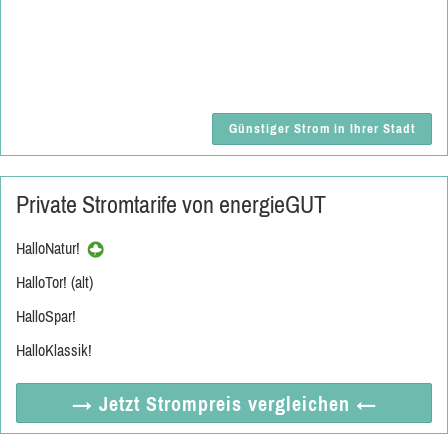
Günstiger Strom in Ihrer Stadt
Private Stromtarife von energieGUT
HalloNatur!
HalloTor! (alt)
HalloSpar!
HalloKlassik!
→ Jetzt
Strompreis vergleichen
←